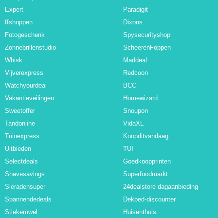
Expert
Paradigit
ffshoppen
Dixons
Fotogeschenk
Spysecurityshop
Zonnebrillenstudio
ScheerenFoppen
Whisk
Maddeal
Vijverexpress
Redcoon
Watchyourdeal
BCC
Vakantieveilingen
Homewizard
Sweetoffer
Snoupon
Tandonline
VidaXL
Tuinexpress
Koopditvandaag
Uitbieden
TUI
Selectdeals
Goedkoopprinten
Shavesavings
Superfoodmarkt
Sieradensuper
24dealstore dagaanbieding
Spannendedeals
Dekbed-discounter
Stiekemwel
Huisenthuis