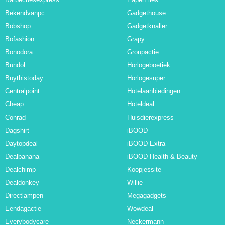
Bekendvanpc
Gadgethouse
Bobshop
Gadgetknaller
Bofashion
Grapy
Bonodora
Groupactie
Bundol
Horlogeboetiek
Buythistoday
Horlogesuper
Centralpoint
Hotelaanbiedingen
Cheap
Hoteldeal
Conrad
Huisdierexpress
Dagshirt
iBOOD
Daytopdeal
iBOOD Extra
Dealbanana
iBOOD Health & Beauty
Dealchimp
Koopjessite
Dealdonkey
Willie
Directlampen
Megagadgets
Eendagactie
Wowdeal
Everybodycare
Neckermann