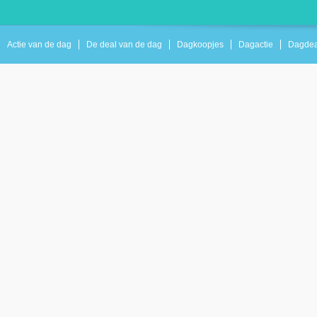
Actie van de dag
De deal van de dag
Dagkoopjes
Dagactie
Dagdea