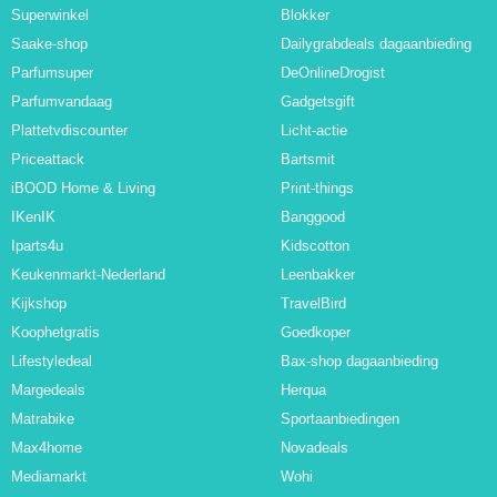
Superwinkel
Blokker
Saake-shop
Dailygrabdeals dagaanbieding
Parfumsuper
DeOnlineDrogist
Parfumvandaag
Gadgetsgift
Plattetvdiscounter
Licht-actie
Priceattack
Bartsmit
iBOOD Home & Living
Print-things
IKenIK
Banggood
Iparts4u
Kidscotton
Keukenmarkt-Nederland
Leenbakker
Kijkshop
TravelBird
Koophetgratis
Goedkoper
Lifestyledeal
Bax-shop dagaanbieding
Margedeals
Herqua
Matrabike
Sportaanbiedingen
Max4home
Novadeals
Mediamarkt
Wohi