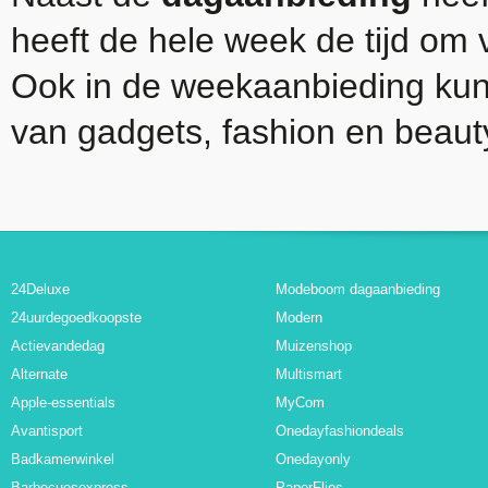
heeft de hele week de tijd om 
Ook in de weekaanbieding kunt
van gadgets, fashion en beaut
24Deluxe
Modeboom dagaanbieding
24uurdegoedkoopste
Modern
Actievandedag
Muizenshop
Alternate
Multismart
Apple-essentials
MyCom
Avantisport
Onedayfashiondeals
Badkamerwinkel
Onedayonly
Barbecuesexpress
PaperFlies