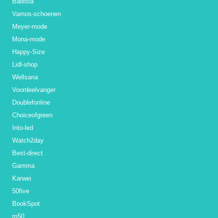
Babista
Vamos-schoenen
Meyer-mode
Mona-mode
Happy-Size
Lidl-shop
Wellsana
Voordeelvanger
Doublefonline
Choiceofgreen
Into-led
Watch2day
Best-direct
Gamma
Karwei
50five
BookSpot
m50