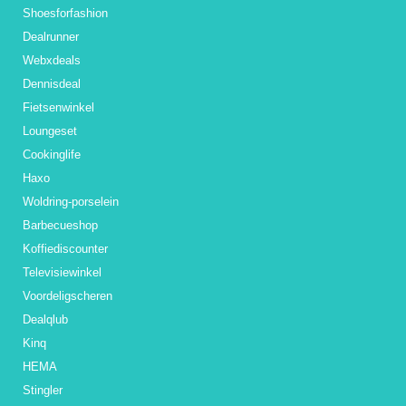
Shoesforfashion
Dealrunner
Webxdeals
Dennisdeal
Fietsenwinkel
Loungeset
Cookinglife
Haxo
Woldring-porselein
Barbecueshop
Koffiediscounter
Televisiewinkel
Voordeligscheren
Dealqlub
Kinq
HEMA
Stingler