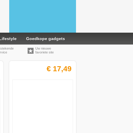
Lifestyle
Goedkope gadgets
tstekende
Uw nieuwe
rvice
favoriete site
€ 17,49