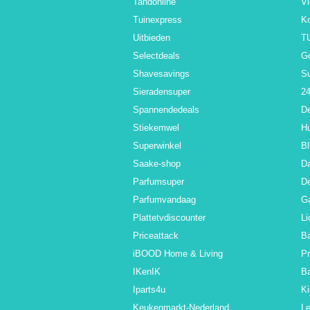
Tandonline
V
Tuinexpress
K
Uitbieden
T
Selectdeals
G
Shavesavings
S
Sieradensuper
24
Spannendedeals
De
Stiekemwel
Hu
Superwinkel
Bl
Saake-shop
Da
Parfumsuper
De
Parfumvandaag
Ga
Plattetvdiscounter
Li
Priceattack
Ba
iBOOD Home & Living
Pr
IKenIK
B
Iparts4u
Ki
Keukenmarkt-Nederland
L