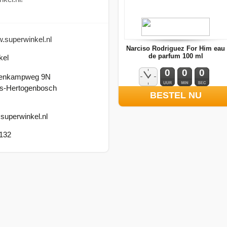
w.superwinkel.nl
Narciso Rodriguez For Him eau
de parfum 100 ml
kel
0
0
0
nenkampweg 9N
‘s-Hertogenbosch
BESTEL NU
superwinkel.nl
132