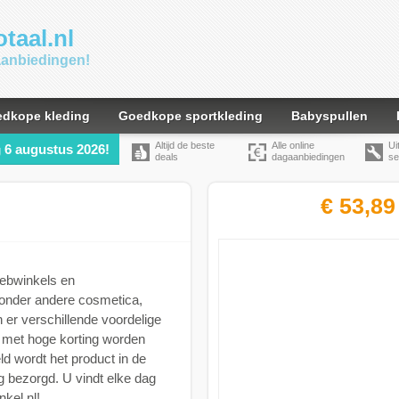
taal.nl
gaanbiedingen!
dkope kleding
Goedkope sportkleding
Babyspullen
Altijd de beste
Alle online
Ui
6 augustus 2026!
g
deals
dagaanbiedingen
se
€ 53,89
webwinkels en
 onder andere cosmetica,
 er verschillende voordelige
 met hoge korting worden
ld wordt het product in de
 bezorgd. U vindt elke dag
kel.nl!