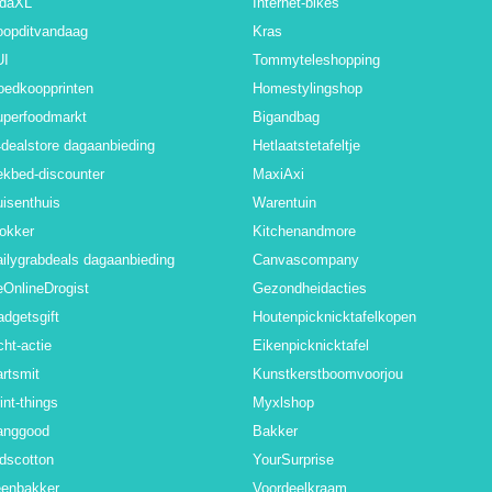
idaXL
Internet-bikes
oopditvandaag
Kras
UI
Tommyteleshopping
oedkoopprinten
Homestylingshop
uperfoodmarkt
Bigandbag
dealstore dagaanbieding
Hetlaatstetafeltje
kbed-discounter
MaxiAxi
isenthuis
Warentuin
okker
Kitchenandmore
ilygrabdeals dagaanbieding
Canvascompany
OnlineDrogist
Gezondheidacties
dgetsgift
Houtenpicknicktafelkopen
cht-actie
Eikenpicknicktafel
rtsmit
Kunstkerstboomvoorjou
int-things
Myxlshop
anggood
Bakker
dscotton
YourSurprise
eenbakker
Voordeelkraam