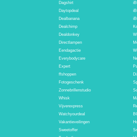
Dagshirt
i
Daytopdeal
i
Dealbanana
i
Dealchimp
Ko
Dealdonkey
Wi
Directlampen
M
Eendagactie
W
Everybodycare
N
Expert
Pa
ffshoppen
D
Fotogeschenk
Sp
Zonnebrillenstudio
S
Whisk
M
Vijverexpress
R
Watchyourdeal
B
Vakantieveilingen
H
Sweetoffer
S