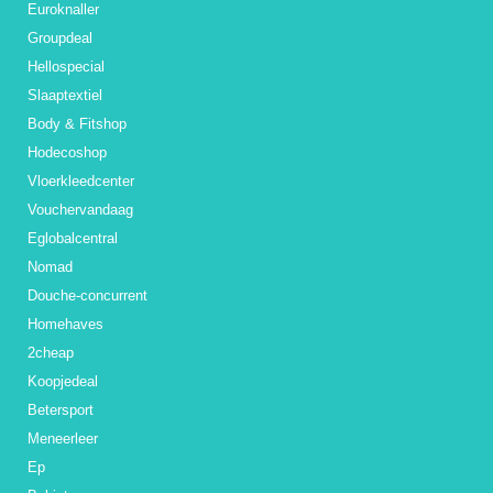
Euroknaller
Groupdeal
Hellospecial
Slaaptextiel
Body & Fitshop
Hodecoshop
Vloerkleedcenter
Vouchervandaag
Eglobalcentral
Nomad
Douche-concurrent
Homehaves
2cheap
Koopjedeal
Betersport
Meneerleer
Ep