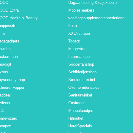
BOOD
Dagaanbieding Kiesjekoopje
BOOD Extra
Mooiesneakers
BOOD Health & Beauty
voedingssupplementennederland
opjessite
Foka
llie
XXLNutrition
egagadgets
Togetz
owdeal
Magnetron
eckermann
Informatique
radigit
Soccerfanshop
ixons
Schilderijenshop
ysecurityshop
Smulderstextiel
cheerenFoppen
Overhemdensales
addeal
Sanitairwinkel
edcoon
Casimoda
CC
Meubelpootjes
omewizard
Hifioutlet
noupon
HotelSpecials