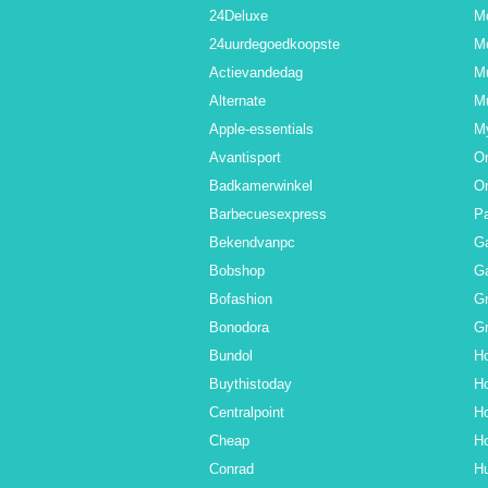
24Deluxe
M
24uurdegoedkoopste
M
Actievandedag
M
Alternate
Mu
Apple-essentials
M
Avantisport
O
Badkamerwinkel
O
Barbecuesexpress
Pa
Bekendvanpc
G
Bobshop
Ga
Bofashion
G
Bonodora
Gr
Bundol
Ho
Buythistoday
Ho
Centralpoint
Ho
Cheap
Ho
Conrad
Hu