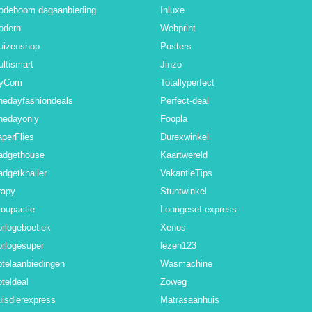
odeboom dagaanbieding
Inluxe
odern
Webprint
uizenshop
Posters
ltismart
Jinzo
yCom
Totallyperfect
nedayfashiondeals
Perfect-deal
nedayonly
Foopla
perFlies
Durexwinkel
adgethouse
Kaartwereld
dgetknaller
VakantieTips
rapy
Stuntwinkel
oupactie
Loungeset-express
rlogeboetiek
Xenos
rlogesuper
lezen123
telaanbiedingen
Wasmachine
teldeal
Zoweg
isdierexpress
Matrasaanhuis