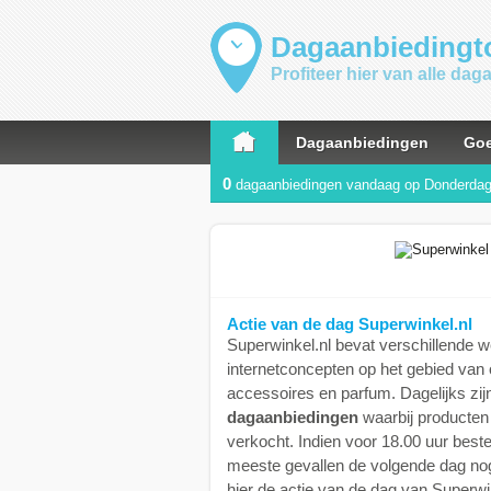
Dagaanbiedingto
Profiteer hier van alle da
Dagaanbiedingen
Goe
0
dagaanbiedingen vandaag op Donderda
Actie van de dag Superwinkel.nl
Superwinkel.nl bevat verschillende 
internetconcepten op het gebied van
accessoires en parfum. Dagelijks zijn
dagaanbiedingen
waarbij producten
verkocht. Indien voor 18.00 uur beste
meeste gevallen de volgende dag nog
hier de actie van de dag van Superwin