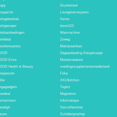
rapy
Stuntwinkel
oupactie
Loungeset-express
rlogeboetiek
Xenos
rlogesuper
lezen123
telaanbiedingen
Wasmachine
teldeal
Zoweg
isdierexpress
Matrasaanhuis
BOOD
Dagaanbieding Kiesjekoopje
BOOD Extra
Mooiesneakers
BOOD Health & Beauty
voedingssupplementennederland
opjessite
Foka
llie
XXLNutrition
egagadgets
Togetz
owdeal
Magnetron
eckermann
Informatique
radigit
Soccerfanshop
ixons
Schilderijenshop