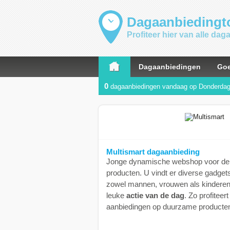
Dagaanbiedingto
Profiteer hier van alle da
Dagaanbiedingen
Goe
0
dagaanbiedingen vandaag op Donderda
Multismart dagaanbieding
Jonge dynamische webshop voor de 
producten. U vindt er diverse gadget
zowel mannen, vrouwen als kinderen
leuke
actie van de dag
. Zo profiteer
aanbiedingen op duurzame producte