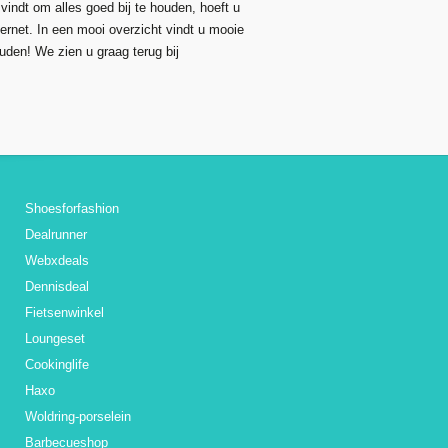
vindt om alles goed bij te houden, hoeft u
ternet. In een mooi overzicht vindt u mooie
uden! We zien u graag terug bij
Shoesforfashion
Dealrunner
Webxdeals
Dennisdeal
Fietsenwinkel
Loungeset
Cookinglife
Haxo
Woldring-porselein
Barbecueshop