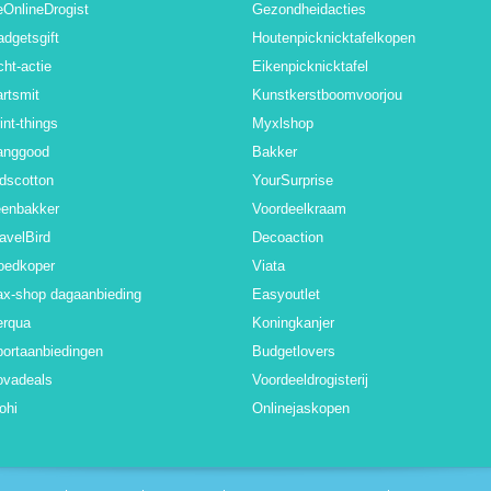
OnlineDrogist
Gezondheidacties
dgetsgift
Houtenpicknicktafelkopen
cht-actie
Eikenpicknicktafel
rtsmit
Kunstkerstboomvoorjou
int-things
Myxlshop
anggood
Bakker
dscotton
YourSurprise
eenbakker
Voordeelkraam
avelBird
Decoaction
oedkoper
Viata
x-shop dagaanbieding
Easyoutlet
erqua
Koningkanjer
ortaanbiedingen
Budgetlovers
ovadeals
Voordeeldrogisterij
ohi
Onlinejaskopen