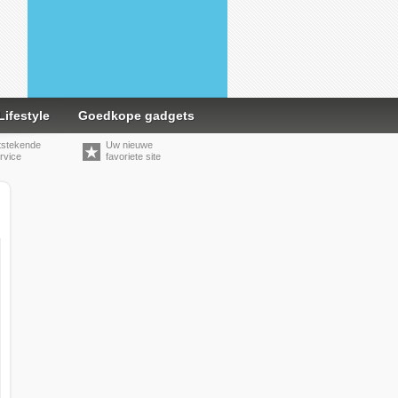
Lifestyle
Goedkope gadgets
tstekende
Uw nieuwe
rvice
favoriete site