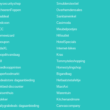
ysecurityshop
Smulderstextiel
cheerenFoppen
Overhemdensales
addeal
Sanitairwinkel
edcoon
Casimoda
CC
Meubelpootjes
omewizard
Hifioutlet
noupon
HotelSpecials
idaXL
Internet-bikes
oopditvandaag
Kras
UI
Tommyteleshopping
oedkoopprinten
Homestylingshop
uperfoodmarkt
Bigandbag
dealstore dagaanbieding
Hetlaatstetafeltje
kbed-discounter
MaxiAxi
isenthuis
Warentuin
okker
Kitchenandmore
ilygrabdeals dagaanbieding
Canvascompany