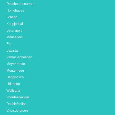
Douche-concurrent
Homehaves
2cheap
Koopjedeal
Betersport
Meneerleer
Ep
Babista
Vamos-schoenen
Meyer-mode
Mona-mode
Happy-Size
Lidl-shop
Wellsana
Voordeelvanger
Doublefonline
Choiceofgreen