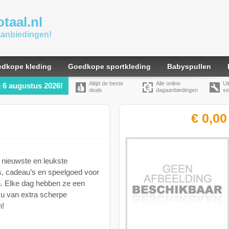
taal.nl
gaanbiedingen!
dkope kleding
Goedkope sportkleding
Babyspullen
Altijd de beste
Alle online
Ui
6 augustus 2026!
g
deals
dagaanbiedingen
se
€ 0,00
nieuwste en leukste
s, cadeau’s en speelgoed voor
. Elke dag hebben ze een
t u van extra scherpe
n!