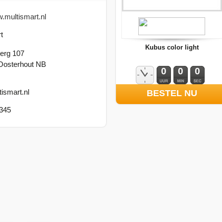
w.multismart.nl
t
Kubus color light
erg 107
Oosterhout NB
0
0
0
ismart.nl
BESTEL NU
345