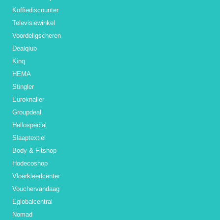
Koffiediscounter
Televisiewinkel
Voordeligscheren
Dealqlub
Kinq
HEMA
Stingler
Euroknaller
Groupdeal
Hellospecial
Slaaptextiel
Body & Fitshop
Hodecoshop
Vloerkleedcenter
Vouchervandaag
Eglobalcentral
Nomad