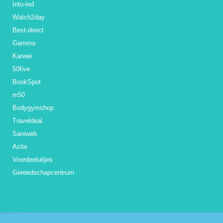
Into-led
Watch2day
Best-direct
Gamma
Karwei
50five
BookSpot
m50
Bodygymshop
Traveldeal
Saniweb
Actie
Voordeeluitjes
Gereedschapcentrum