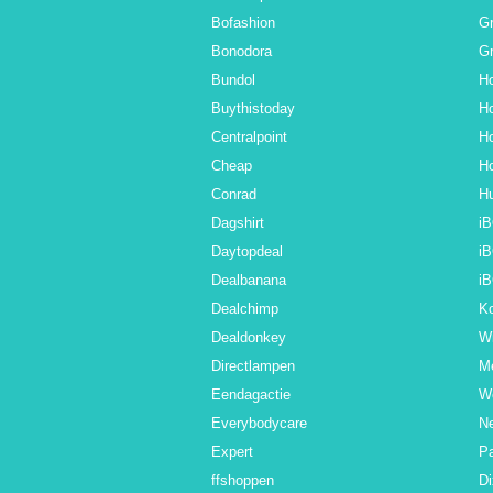
Bofashion
G
Bonodora
Gr
Bundol
Ho
Buythistoday
Ho
Centralpoint
Ho
Cheap
Ho
Conrad
Hu
Dagshirt
i
Daytopdeal
i
Dealbanana
i
Dealchimp
Ko
Dealdonkey
Wi
Directlampen
M
Eendagactie
W
Everybodycare
N
Expert
Pa
ffshoppen
D