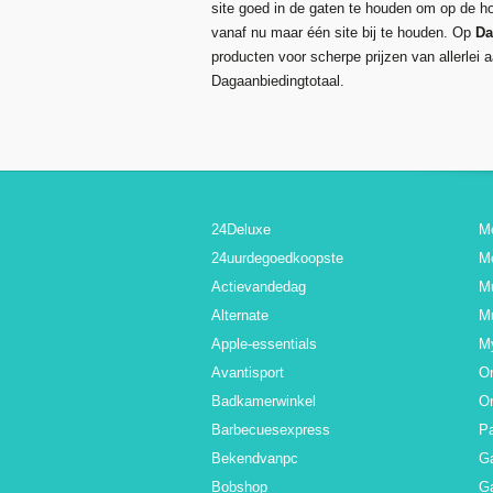
site goed in de gaten te houden om op de hoo
vanaf nu maar één site bij te houden. Op
Da
producten voor scherpe prijzen van allerlei
Dagaanbiedingtotaal.
24Deluxe
M
24uurdegoedkoopste
M
Actievandedag
M
Alternate
Mu
Apple-essentials
M
Avantisport
O
Badkamerwinkel
O
Barbecuesexpress
Pa
Bekendvanpc
G
Bobshop
Ga