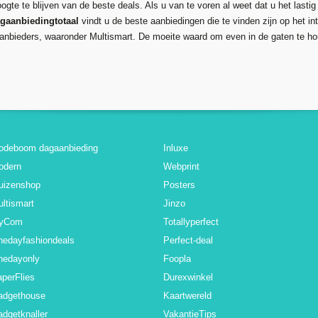
gte te blijven van de beste deals. Als u van te voren al weet dat u het lastig 
gaanbiedingtotaal
vindt u de beste aanbiedingen die te vinden zijn op het in
 aanbieders, waaronder Multismart. De moeite waard om even in de gaten te ho
odeboom dagaanbieding
Inluxe
odern
Webprint
uizenshop
Posters
ltismart
Jinzo
yCom
Totallyperfect
nedayfashiondeals
Perfect-deal
nedayonly
Foopla
perFlies
Durexwinkel
adgethouse
Kaartwereld
dgetknaller
VakantieTips