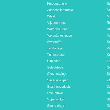
Fotogeschenk
Sp
Zonnebrillenstudio
S
Whisk
M
Vijverexpress
R
Watchyourdeal
B
Vakantieveilingen
H
Sweetoffer
S
Tandonline
V
Tuinexpress
K
Uitbieden
T
Selectdeals
G
Shavesavings
S
Sieradensuper
24
Spannendedeals
De
Stiekemwel
Hu
Superwinkel
Bl
Saake-shop
Da