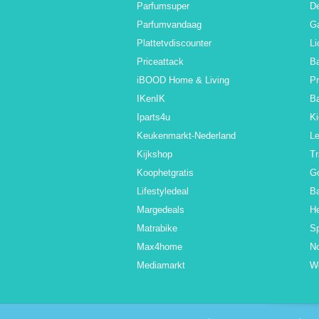
Parfumsuper
De
Parfumvandaag
Ga
Plattetvdiscounter
Li
Priceattack
Ba
iBOOD Home & Living
Pr
IKenIK
B
Iparts4u
Ki
Keukenmarkt-Nederland
L
Kijkshop
Tr
Koophetgratis
G
Lifestyledeal
Ba
Margedeals
H
Matrabike
Sp
Max4home
N
Mediamarkt
W