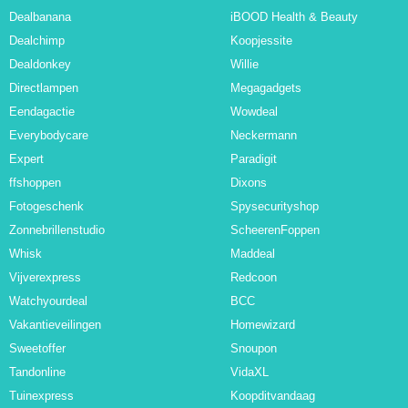
Dealbanana
iBOOD Health & Beauty
Dealchimp
Koopjessite
Dealdonkey
Willie
Directlampen
Megagadgets
Eendagactie
Wowdeal
Everybodycare
Neckermann
Expert
Paradigit
ffshoppen
Dixons
Fotogeschenk
Spysecurityshop
Zonnebrillenstudio
ScheerenFoppen
Whisk
Maddeal
Vijverexpress
Redcoon
Watchyourdeal
BCC
Vakantieveilingen
Homewizard
Sweetoffer
Snoupon
Tandonline
VidaXL
Tuinexpress
Koopditvandaag