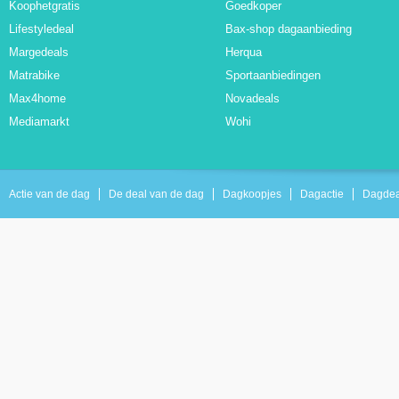
Koophetgratis
Goedkoper
Lifestyledeal
Bax-shop dagaanbieding
Margedeals
Herqua
Matrabike
Sportaanbiedingen
Max4home
Novadeals
Mediamarkt
Wohi
Actie van de dag
De deal van de dag
Dagkoopjes
Dagactie
Dagdea