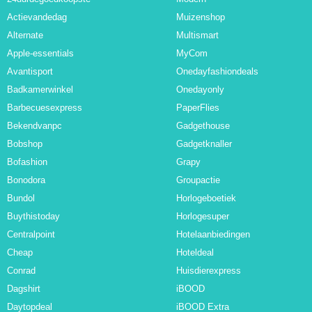
Actievandedag
Muizenshop
Alternate
Multismart
Apple-essentials
MyCom
Avantisport
Onedayfashiondeals
Badkamerwinkel
Onedayonly
Barbecuesexpress
PaperFlies
Bekendvanpc
Gadgethouse
Bobshop
Gadgetknaller
Bofashion
Grapy
Bonodora
Groupactie
Bundol
Horlogeboetiek
Buythistoday
Horlogesuper
Centralpoint
Hotelaanbiedingen
Cheap
Hoteldeal
Conrad
Huisdierexpress
Dagshirt
iBOOD
Daytopdeal
iBOOD Extra