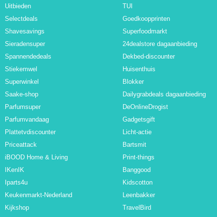
Uitbieden
TUI
Selectdeals
Goedkoopprinten
Shavesavings
Superfoodmarkt
Sieradensuper
24dealstore dagaanbieding
Spannendedeals
Dekbed-discounter
Stiekemwel
Huisenthuis
Superwinkel
Blokker
Saake-shop
Dailygrabdeals dagaanbieding
Parfumsuper
DeOnlineDrogist
Parfumvandaag
Gadgetsgift
Plattetvdiscounter
Licht-actie
Priceattack
Bartsmit
iBOOD Home & Living
Print-things
IKenIK
Banggood
Iparts4u
Kidscotton
Keukenmarkt-Nederland
Leenbakker
Kijkshop
TravelBird