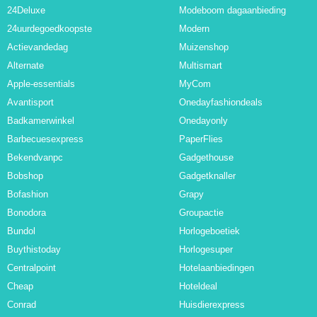
24Deluxe
Modeboom dagaanbieding
24uurdegoedkoopste
Modern
Actievandedag
Muizenshop
Alternate
Multismart
Apple-essentials
MyCom
Avantisport
Onedayfashiondeals
Badkamerwinkel
Onedayonly
Barbecuesexpress
PaperFlies
Bekendvanpc
Gadgethouse
Bobshop
Gadgetknaller
Bofashion
Grapy
Bonodora
Groupactie
Bundol
Horlogeboetiek
Buythistoday
Horlogesuper
Centralpoint
Hotelaanbiedingen
Cheap
Hoteldeal
Conrad
Huisdierexpress