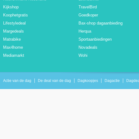
Kijkshop
TravelBird
Koophetgratis
Goedkoper
Lifestyledeal
Bax-shop dagaanbieding
Margedeals
Herqua
Matrabike
Sportaanbiedingen
Max4home
Novadeals
Mediamarkt
Wohi
Actie van de dag
De deal van de dag
Dagkoopjes
Dagactie
Dagdea