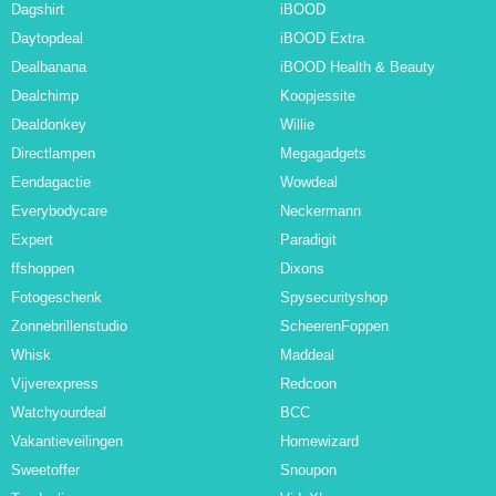
Dagshirt
iBOOD
Daytopdeal
iBOOD Extra
Dealbanana
iBOOD Health & Beauty
Dealchimp
Koopjessite
Dealdonkey
Willie
Directlampen
Megagadgets
Eendagactie
Wowdeal
Everybodycare
Neckermann
Expert
Paradigit
ffshoppen
Dixons
Fotogeschenk
Spysecurityshop
Zonnebrillenstudio
ScheerenFoppen
Whisk
Maddeal
Vijverexpress
Redcoon
Watchyourdeal
BCC
Vakantieveilingen
Homewizard
Sweetoffer
Snoupon