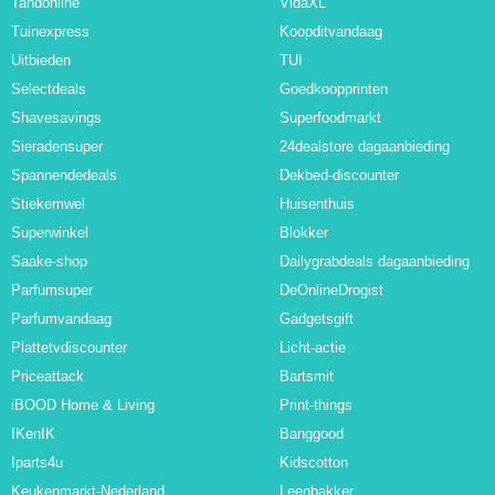
Tandonline
VidaXL
Tuinexpress
Koopditvandaag
Uitbieden
TUI
Selectdeals
Goedkoopprinten
Shavesavings
Superfoodmarkt
Sieradensuper
24dealstore dagaanbieding
Spannendedeals
Dekbed-discounter
Stiekemwel
Huisenthuis
Superwinkel
Blokker
Saake-shop
Dailygrabdeals dagaanbieding
Parfumsuper
DeOnlineDrogist
Parfumvandaag
Gadgetsgift
Plattetvdiscounter
Licht-actie
Priceattack
Bartsmit
iBOOD Home & Living
Print-things
IKenIK
Banggood
Iparts4u
Kidscotton
Keukenmarkt-Nederland
Leenbakker