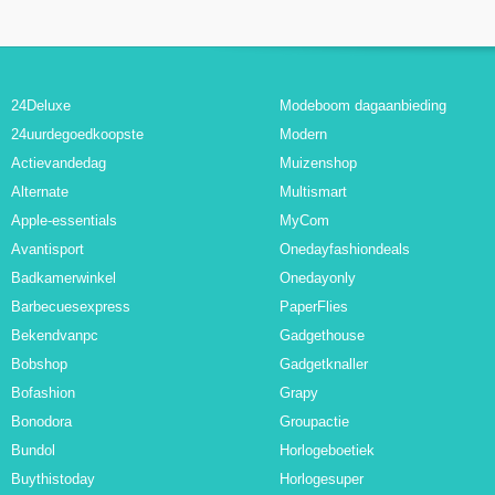
24Deluxe
Modeboom dagaanbieding
24uurdegoedkoopste
Modern
Actievandedag
Muizenshop
Alternate
Multismart
Apple-essentials
MyCom
Avantisport
Onedayfashiondeals
Badkamerwinkel
Onedayonly
Barbecuesexpress
PaperFlies
Bekendvanpc
Gadgethouse
Bobshop
Gadgetknaller
Bofashion
Grapy
Bonodora
Groupactie
Bundol
Horlogeboetiek
Buythistoday
Horlogesuper