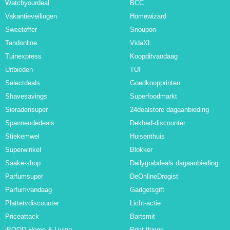
Watchyourdeal
BCC
Vakantieveilingen
Homewizard
Sweetoffer
Snoupon
Tandonline
VidaXL
Tuinexpress
Koopditvandaag
Uitbieden
TUI
Selectdeals
Goedkoopprinten
Shavesavings
Superfoodmarkt
Sieradensuper
24dealstore dagaanbieding
Spannendedeals
Dekbed-discounter
Stiekemwel
Huisenthuis
Superwinkel
Blokker
Saake-shop
Dailygrabdeals dagaanbieding
Parfumsuper
DeOnlineDrogist
Parfumvandaag
Gadgetsgift
Plattetvdiscounter
Licht-actie
Priceattack
Bartsmit
iBOOD Home & Living
Print-things