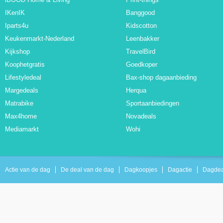
IKenIK
Banggood
Iparts4u
Kidscotton
Keukenmarkt-Nederland
Leenbakker
Kijkshop
TravelBird
Koophetgratis
Goedkoper
Lifestyledeal
Bax-shop dagaanbieding
Margedeals
Herqua
Matrabike
Sportaanbiedingen
Max4home
Novadeals
Mediamarkt
Wohi
Actie van de dag
De deal van de dag
Dagkoopjes
Dagactie
Dagdea