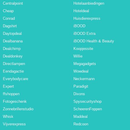
Centralpoint
Hotelaanbiedingen
Cheap
Hoteldeal
Conrad
Huisdierexpress
Dagshirt
iBOOD
Daytopdeal
iBOOD Extra
Dealbanana
iBOOD Health & Beauty
Dealchimp
Koopjessite
Dealdonkey
Willie
Directlampen
Megagadgets
Eendagactie
Wowdeal
Everybodycare
Neckermann
Expert
Paradigit
ffshoppen
Dixons
Fotogeschenk
Spysecurityshop
Zonnebrillenstudio
ScheerenFoppen
Whisk
Maddeal
Vijverexpress
Redcoon