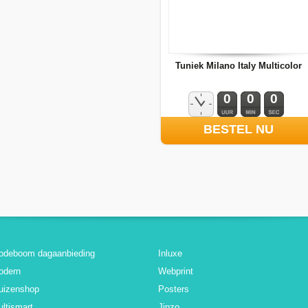
Tuniek Milano Italy Multicolor
0
0
0
BESTEL NU
odeboom dagaanbieding
Inluxe
odern
Webprint
uizenshop
Posters
ltismart
Jinzo