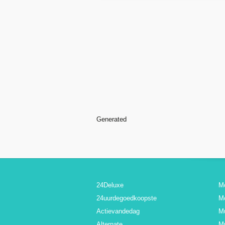
Generated
24Deluxe
M
24uurdegoedkoopste
M
Actievandedag
M
Alternate
Mu