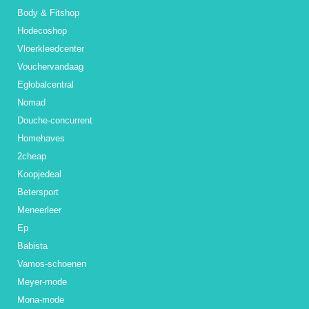
Body & Fitshop
Hodecoshop
Vloerkleedcenter
Vouchervandaag
Eglobalcentral
Nomad
Douche-concurrent
Homehaves
2cheap
Koopjedeal
Betersport
Meneerleer
Ep
Babista
Vamos-schoenen
Meyer-mode
Mona-mode