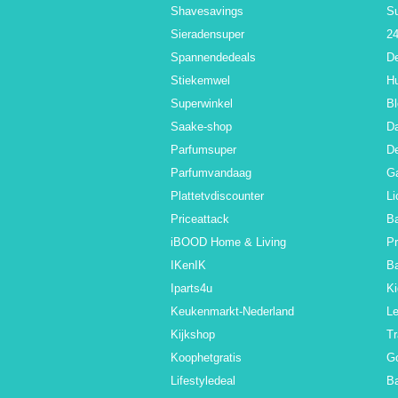
Shavesavings
S
Sieradensuper
24
Spannendedeals
De
Stiekemwel
Hu
Superwinkel
Bl
Saake-shop
Da
Parfumsuper
De
Parfumvandaag
Ga
Plattetvdiscounter
Li
Priceattack
Ba
iBOOD Home & Living
Pr
IKenIK
B
Iparts4u
Ki
Keukenmarkt-Nederland
L
Kijkshop
Tr
Koophetgratis
G
Lifestyledeal
Ba