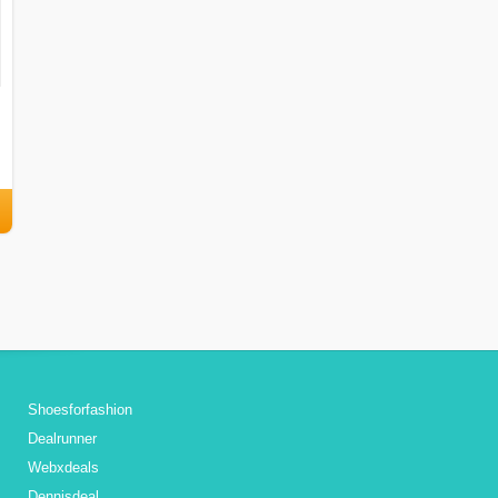
Shoesforfashion
Dealrunner
Webxdeals
Dennisdeal