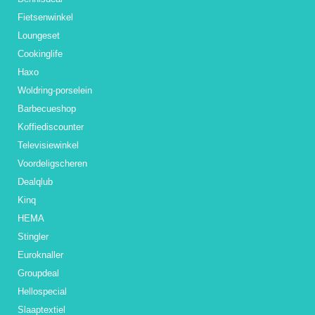
Fietsenwinkel
Loungeset
Cookinglife
Haxo
Woldring-porselein
Barbecueshop
Koffiediscounter
Televisiewinkel
Voordeligscheren
Dealqlub
Kinq
HEMA
Stingler
Euroknaller
Groupdeal
Hellospecial
Slaaptextiel