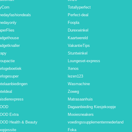
yCom
Totallyperfect
nedayfashiondeals
Perfect-deal
nedayonly
Foopla
perFlies
Durexwinkel
adgethouse
Kaartwereld
dgetknaller
VakantieTips
rapy
Stuntwinkel
oupactie
Loungeset-express
rlogeboetiek
Xenos
rlogesuper
lezen123
telaanbiedingen
Wasmachine
teldeal
Zoweg
isdierexpress
Matrasaanhuis
BOOD
Dagaanbieding Kiesjekoopje
BOOD Extra
Mooiesneakers
BOOD Health & Beauty
voedingssupplementennederland
opjessite
Foka