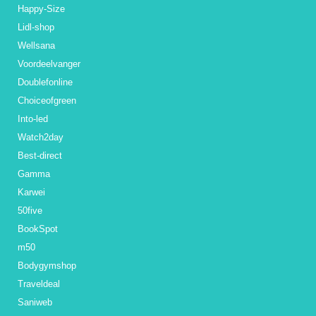
Happy-Size
Lidl-shop
Wellsana
Voordeelvanger
Doublefonline
Choiceofgreen
Into-led
Watch2day
Best-direct
Gamma
Karwei
50five
BookSpot
m50
Bodygymshop
Traveldeal
Saniweb