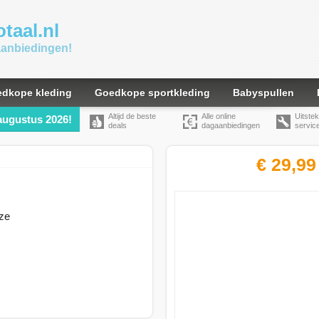
taal.nl
gaanbiedingen!
dkope kleding
Goedkope sportkleding
Babyspullen
Altijd de beste
Alle online
Uitste
augustus 2026!
deals
dagaanbiedingen
servic
€ 29,99
ze