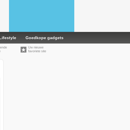
Lifestyle
Goedkope gadgets
kende
Uw nieuwe
e
favoriete site