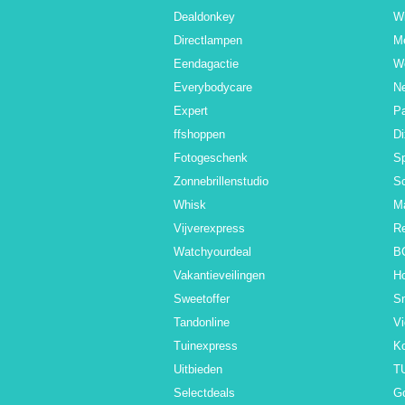
Dealdonkey
Wi
Directlampen
M
Eendagactie
W
Everybodycare
N
Expert
Pa
ffshoppen
D
Fotogeschenk
Sp
Zonnebrillenstudio
S
Whisk
M
Vijverexpress
R
Watchyourdeal
B
Vakantieveilingen
H
Sweetoffer
S
Tandonline
V
Tuinexpress
K
Uitbieden
T
Selectdeals
G