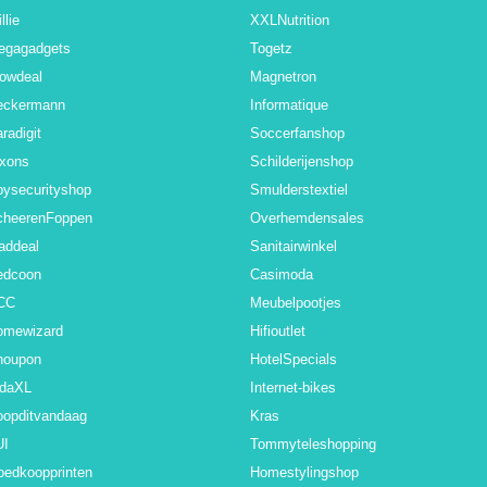
llie
XXLNutrition
egagadgets
Togetz
owdeal
Magnetron
eckermann
Informatique
radigit
Soccerfanshop
ixons
Schilderijenshop
ysecurityshop
Smulderstextiel
cheerenFoppen
Overhemdensales
addeal
Sanitairwinkel
edcoon
Casimoda
CC
Meubelpootjes
omewizard
Hifioutlet
noupon
HotelSpecials
idaXL
Internet-bikes
oopditvandaag
Kras
UI
Tommyteleshopping
oedkoopprinten
Homestylingshop