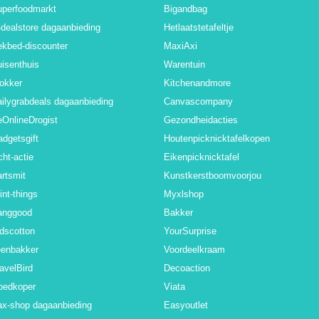
uperfoodmarkt
Bigandbag
dealstore dagaanbieding
Hetlaatstetafeltje
kbed-discounter
MaxiAxi
isenthuis
Warentuin
okker
Kitchenandmore
ilygrabdeals dagaanbieding
Canvascompany
OnlineDrogist
Gezondheidacties
dgetsgift
Houtenpicknicktafelkopen
cht-actie
Eikenpicknicktafel
rtsmit
Kunstkerstboomvoorjou
int-things
Myxlshop
anggood
Bakker
dscotton
YourSurprise
eenbakker
Voordeelkraam
avelBird
Decoaction
oedkoper
Viata
x-shop dagaanbieding
Easyoutlet