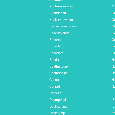
Apple-essentials
M
Avantisport
O
Badkamerwinkel
O
Barbecuesexpress
Pa
Bekendvanpc
G
Bobshop
Ga
Bofashion
G
Bonodora
Gr
Bundol
Ho
Buythistoday
Ho
Centralpoint
Ho
Cheap
Ho
Conrad
Hu
Dagshirt
i
Daytopdeal
i
Dealbanana
i
Dealchimp
Ko