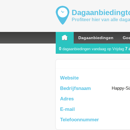
Dagaanbiedingto
Profiteer hier van alle da
Dagaanbiedingen
Goe
0
7 
dagaanbiedingen vandaag op Vrijdag
Website
Bedrijfsnaam
Happy-Si
Adres
E-mail
Telefoonnummer