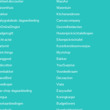
kbed-discounter
MaxiAxi
isenthuis
Warentuin
okker
Kitchenandmore
ilygrabdeals dagaanbieding
Canvascompany
OnlineDrogist
Gezondheidacties
dgetsgift
Houtenpicknicktafelkopen
cht-actie
Eikenpicknicktafel
rtsmit
Kunstkerstboomvoorjou
int-things
Myxlshop
anggood
Bakker
dscotton
YourSurprise
eenbakker
Voordeelkraam
avelBird
Decoaction
oedkoper
Viata
x-shop dagaanbieding
Easyoutlet
erqua
Koningkanjer
ortaanbiedingen
Budgetlovers
ovadeals
Voordeeldrogisterij