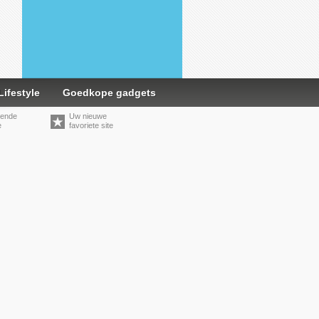
Lifestyle
Goedkope gadgets
kende
Uw nieuwe
e
favoriete site