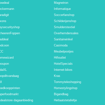
owdeal
Magnetron
eckermann
Informatique
radigit
Soccerfanshop
ixons
Schilderijenshop
ysecurityshop
Smulderstextiel
cheerenFoppen
Overhemdensales
addeal
Sanitairwinkel
edcoon
Casimoda
CC
Meubelpootjes
omewizard
Hifioutlet
noupon
HotelSpecials
idaXL
Internet-bikes
oopditvandaag
Kras
UI
Tommyteleshopping
oedkoopprinten
Homestylingshop
uperfoodmarkt
Bigandbag
dealstore dagaanbieding
Hetlaatstetafeltje