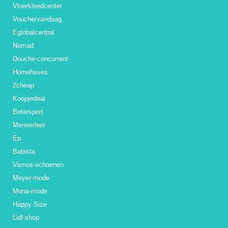
Vloerkleedcenter
Vouchervandaag
Eglobalcentral
Nomad
Douche-concurrent
Homehaves
2cheap
Koopjedeal
Betersport
Meneerleer
Ep
Babista
Vamos-schoenen
Meyer-mode
Mona-mode
Happy-Size
Lidl-shop