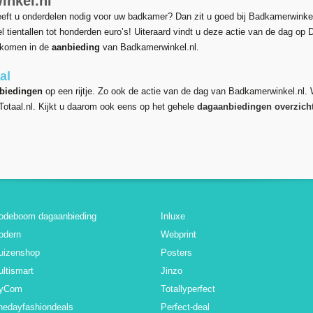
nkel.nl
eft u onderdelen nodig voor uw badkamer? Dan zit u goed bij Badkamerwinke
l tientallen tot honderden euro’s! Uiteraard vindt u deze actie van de dag op
j komen in de
aanbieding
van Badkamerwinkel.nl.
al
biedingen
op een rijtje. Zo ook de actie van de dag van Badkamerwinkel.nl. W
otaal.nl. Kijkt u daarom ook eens op het gehele
dagaanbiedingen overzich
odeboom dagaanbieding
Inluxe
odern
Webprint
uizenshop
Posters
ltismart
Jinzo
yCom
Totallyperfect
nedayfashiondeals
Perfect-deal