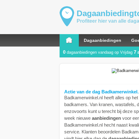
Dagaanbiedingto
Profiteer hier van alle da
Dagaanbiedingen
Goe
0
7 
dagaanbiedingen vandaag op Vrijdag
Actie van de dag Badkamerwinkel.
Badkamerwinkel.nl heeft alles op het 
badkamers. Van kranen, wastafels, do
enzovoorts kunt u terecht bij deze spe
week nieuwe
aanbiedingen
voor een
Badkamerwinkel.nl hecht naast kwali
service. Klanten beoordelen Badkame
vindt hier elke dag de
dagaanbiedin