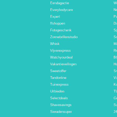
Eendagactie
W
Everybodycare
N
Expert
Pa
ffshoppen
D
Fotogeschenk
Sp
Zonnebrillenstudio
S
Whisk
M
Vijverexpress
R
Watchyourdeal
B
Vakantieveilingen
H
Sweetoffer
S
Tandonline
V
Tuinexpress
K
Uitbieden
T
Selectdeals
G
Shavesavings
S
Sieradensuper
24