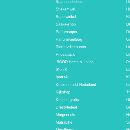
Spannendedeals
De
Stiekemwel
Hu
Superwinkel
Bl
Saake-shop
Da
Parfumsuper
De
Parfumvandaag
Ga
Plattetvdiscounter
Li
Priceattack
Ba
iBOOD Home & Living
Pr
IKenIK
B
Iparts4u
Ki
Keukenmarkt-Nederland
L
Kijkshop
Tr
Koophetgratis
G
Lifestyledeal
Ba
Margedeals
H
Matrabike
Sp
Max4home
N