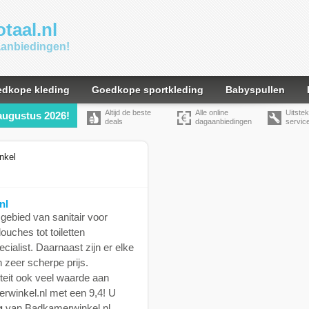
taal.nl
gaanbiedingen!
dkope kleding
Goedkope sportkleding
Babyspullen
Altijd de beste
Alle online
Uitste
augustus 2026!
deals
dagaanbiedingen
servic
nl
gebied van sanitair voor
uches tot toiletten
cialist. Daarnaast zijn er elke
 zeer scherpe prijs.
teit ook veel waarde aan
rwinkel.nl met een 9,4! U
g
van Badkamerwinkel.nl.