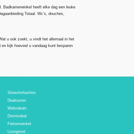
l. Badkamerwinkel heeft elke dag een leuke
 Dagaanbieding Totaal. Wc’s, douches,
at u ook zoekt, u vindt het allemaal in het
t
en kijk hoeveel u vandaag kunt besparen
Shoesforfashion
Dealrunner
Webxdeals
Dennisdeal
Fietsenwinkel
Loungeset