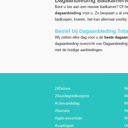
Dagaanbieding Badkamerwi
Bent u toe aan een nieuwe badkamer? Of he
dagaanbieding
voor u. Zo bespaart u al sne
badkuipen, kranen, het kan allemaal voorbi
Bestel bij Dagaanbieding Tota
Wij zetten elke dag voor u de
beste dagaan
dagaanbieding overzicht van DagaanbiedingT
met de huidige aanbiedingen.
24Deluxe
M
24uurdegoedkoopste
M
Actievandedag
M
Alternate
Mu
Apple-essentials
M
Avantisport
O