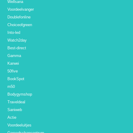
Wellsana
Voordeelvanger
Doublefonline
Choiceofgreen
Into-led
Watch2day
Best-direct
Gamma
Karwei
50five
BookSpot
m50
Bodygymshop
Traveldeal
Saniweb
Actie
Voordeeluitjes
Gereedschapcentrum