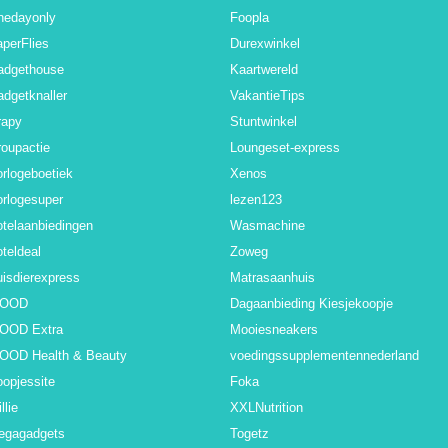
nedayonly
Foopla
perFlies
Durexwinkel
adgethouse
Kaartwereld
dgetknaller
VakantieTips
rapy
Stuntwinkel
oupactie
Loungeset-express
rlogeboetiek
Xenos
rlogesuper
lezen123
telaanbiedingen
Wasmachine
teldeal
Zoweg
isdierexpress
Matrasaanhuis
BOOD
Dagaanbieding Kiesjekoopje
BOOD Extra
Mooiesneakers
BOOD Health & Beauty
voedingssupplementennederland
opjessite
Foka
llie
XXLNutrition
egagadgets
Togetz