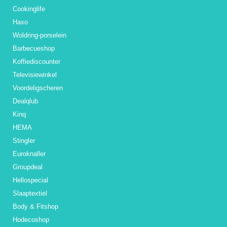
Cookinglife
Haxo
Woldring-porselein
Barbecueshop
Koffiediscounter
Televisiewinkel
Voordeligscheren
Dealqlub
Kinq
HEMA
Stingler
Euroknaller
Groupdeal
Hellospecial
Slaaptextiel
Body & Fitshop
Hodecoshop