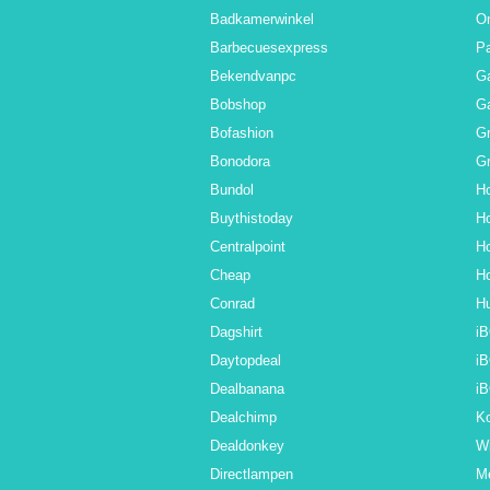
Badkamerwinkel
O
Barbecuesexpress
Pa
Bekendvanpc
G
Bobshop
Ga
Bofashion
G
Bonodora
Gr
Bundol
Ho
Buythistoday
Ho
Centralpoint
Ho
Cheap
Ho
Conrad
Hu
Dagshirt
i
Daytopdeal
i
Dealbanana
i
Dealchimp
Ko
Dealdonkey
Wi
Directlampen
M