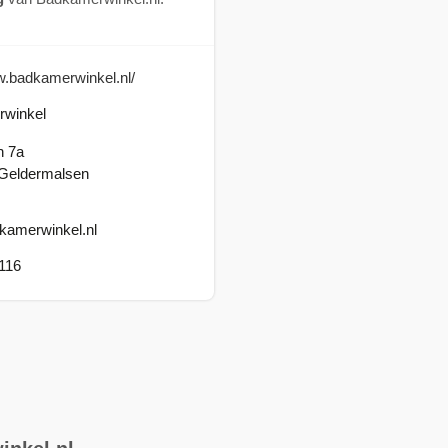
w.badkamerwinkel.nl/
winkel
n 7a
Geldermalsen
kamerwinkel.nl
116