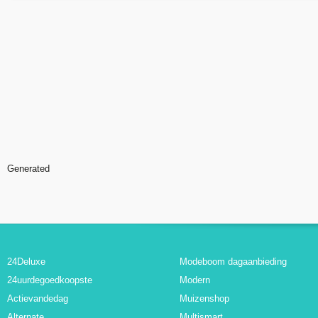
Generated
24Deluxe
Modeboom dagaanbieding
24uurdegoedkoopste
Modern
Actievandedag
Muizenshop
Alternate
Multismart