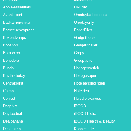
Apple-essentials
MyCom
Avantisport
Onedayfashiondeals
Badkamerwinkel
Onedayonly
Barbecuesexpress
PaperFlies
Bekendvanpc
Gadgethouse
Bobshop
Gadgetknaller
Bofashion
Grapy
Bonodora
Groupactie
Bundol
Horlogeboetiek
Buythistoday
Horlogesuper
Centralpoint
Hotelaanbiedingen
Cheap
Hoteldeal
Conrad
Huisdierexpress
Dagshirt
iBOOD
Daytopdeal
iBOOD Extra
Dealbanana
iBOOD Health & Beauty
Dealchimp
Koopjessite