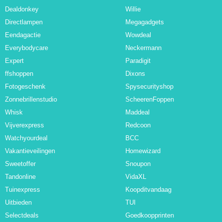
Dealdonkey
Willie
Directlampen
Megagadgets
Eendagactie
Wowdeal
Everybodycare
Neckermann
Expert
Paradigit
ffshoppen
Dixons
Fotogeschenk
Spysecurityshop
Zonnebrillenstudio
ScheerenFoppen
Whisk
Maddeal
Vijverexpress
Redcoon
Watchyourdeal
BCC
Vakantieveilingen
Homewizard
Sweetoffer
Snoupon
Tandonline
VidaXL
Tuinexpress
Koopditvandaag
Uitbieden
TUI
Selectdeals
Goedkoopprinten