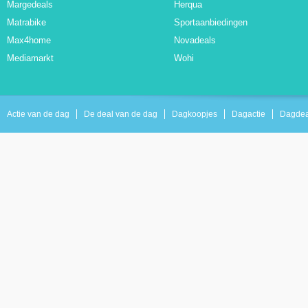
Margedeals
Herqua
Matrabike
Sportaanbiedingen
Max4home
Novadeals
Mediamarkt
Wohi
Actie van de dag
De deal van de dag
Dagkoopjes
Dagactie
Dagdea