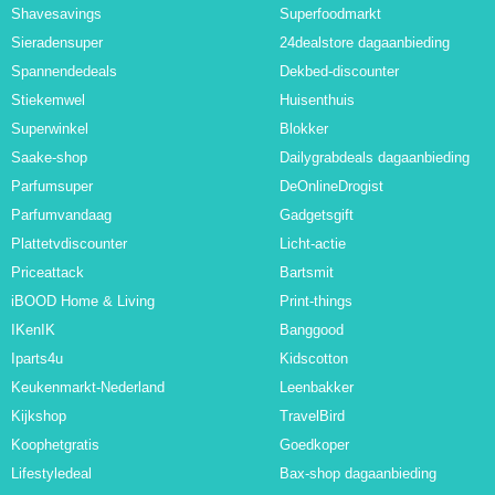
Shavesavings
Superfoodmarkt
Sieradensuper
24dealstore dagaanbieding
Spannendedeals
Dekbed-discounter
Stiekemwel
Huisenthuis
Superwinkel
Blokker
Saake-shop
Dailygrabdeals dagaanbieding
Parfumsuper
DeOnlineDrogist
Parfumvandaag
Gadgetsgift
Plattetvdiscounter
Licht-actie
Priceattack
Bartsmit
iBOOD Home & Living
Print-things
IKenIK
Banggood
Iparts4u
Kidscotton
Keukenmarkt-Nederland
Leenbakker
Kijkshop
TravelBird
Koophetgratis
Goedkoper
Lifestyledeal
Bax-shop dagaanbieding